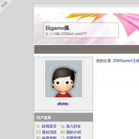
玩game瘋
http://258xd.com/?7
您的位置:
258!Game!!王
dfsfds
用戶菜單
給我留言
加入好友
發短消息
我的介紹
論壇資料
空間管理