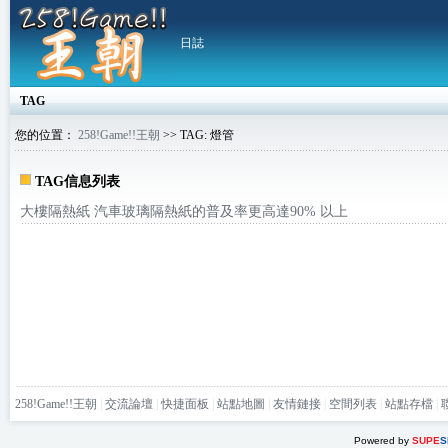
日誌
TAG
您的位置：
258!Game!!王朝
>> TAG: 燈管
TAG信息列表
大樓隔熱紙 汽車玻璃隔熱紙的普及率更高達90% 以上
258!Game!!王朝
|
交流論壇
|
快捷面板
|
站點地圖
|
友情鏈接
|
空間列表
|
站點存檔
|
Powered by
SUPE
S