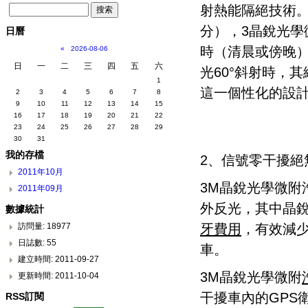
射熱能隔絕技術。
分），3晶銳光學
日曆
時（清晨或傍晚）
«
2026-08-06
日
一
二
三
四
五
六
光60°斜射時，其
1
這一個性化的設
2
3
4
5
6
7
8
9
10
11
12
13
14
15
16
17
18
19
20
21
22
23
24
25
26
27
28
29
30
31
我的存檔
2、信號零干擾絕
2011年10月
3M晶銳光學微
2011年09月
外反光，其中晶銳
數據統計
牙費用
，有效減
訪問量: 18977
日誌數: 55
車。
建立時間: 2011-09-27
3M晶銳光學微附
更新時間: 2011-10-04
干擾車內的GPS
RSS訂閱