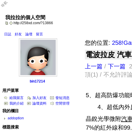
我拉拉的個人空間
http://258xd.com/?13866
日誌
好友
論壇
留言
您的位置:
258!G
電波拉皮 汽車
上一篇
/
下一篇
20
頂(1) / 不允許評
bin17214
用戶菜單
5、超高防爆功能
給我留言
加入好友
發短消息
我的介紹
論壇資料
空間管理
4、超低內外反
我的欄目
晶銳光學微附
汽
addoption
7%的紅外線和99
標題搜索