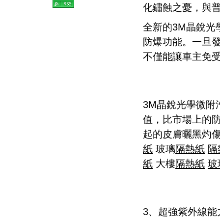
化鏽蝕之憂，與
全新的3M晶銳光
防爆功能。一旦
不僅能讓車主免
3M晶銳光學微附
值，比市場上的防
起的皮膚曬黑灼
紙
玻璃
隔熱紙
隔
紙
大樓
隔熱紙
玻
3、超強紫外線能