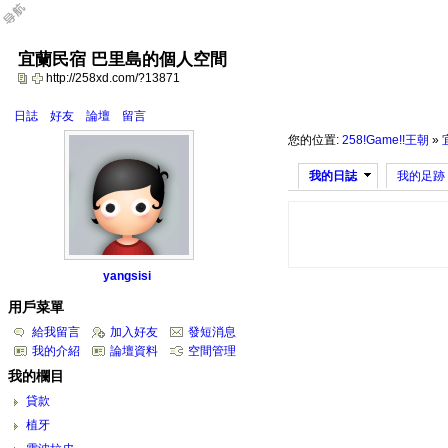
宜蘭民宿 巴里島的個人空間
http://258xd.com/?13871
日誌
好友
論壇
留言
您的位置:
258!Game!!王朝
»
我的日誌
我的足跡
yangsisi
用戶菜單
給我留言
加入好友
發短消息
我的介紹
論壇資料
空間管理
我的欄目
貸款
植牙