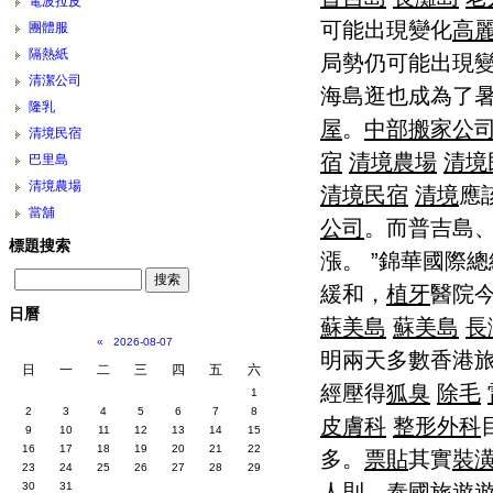
電波拉皮
可能出現變化
高
團體服
隔熱紙
局勢仍可能出現變
清潔公司
海島逛也成為了
隆乳
屋
。
中部搬家公
清境民宿
宿
清境農場
清境
巴里島
清境農場
清境民宿
清境
應
當舖
公司
。而普吉島
標題搜索
漲。 ”錦華國際
緩和，
植牙
醫院
日曆
蘇美島
蘇美島
長
«
2026-08-07
明兩天多數香港
日
一
二
三
四
五
六
經壓得
狐臭
除毛
1
2
3
4
5
6
7
8
皮膚科
整形外科
9
10
11
12
13
14
15
16
17
18
19
20
21
22
多。
票貼
其實
裝
23
24
25
26
27
28
29
人則，
泰國旅遊
30
31