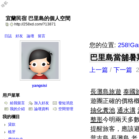
宜蘭民宿 巴里島的個人空間
http://258xd.com/?13871
日誌
好友
論壇
留言
您的位置:
258!G
巴里島當舖暑
上一篇
/
下一篇
2
yangsisi
長灘島旅遊
泰國
用戶菜單
遊團正確的價格
給我留言
加入好友
發短消息
抽化糞池
通水溝
我的介紹
論壇資料
空間管理
我的欄目
整形
今明兩天多
貸款
提醒旅客，應該
植牙
普吉島
長灘島
老