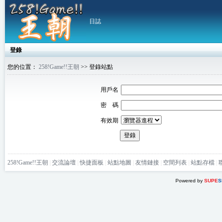
日誌
登錄
您的位置：
258!Game!!王朝
>> 登錄站點
用戶名
密 碼
有效期
登錄
258!Game!!王朝
|
交流論壇
|
快捷面板
|
站點地圖
|
友情鏈接
|
空間列表
|
站點存檔
|
Powered by
SUPE
S