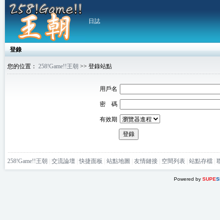
日誌
登錄
您的位置：
258!Game!!王朝
>> 登錄站點
用戶名
密 碼
有效期
登錄
258!Game!!王朝
|
交流論壇
|
快捷面板
|
站點地圖
|
友情鏈接
|
空間列表
|
站點存檔
|
Powered by
SUPE
S