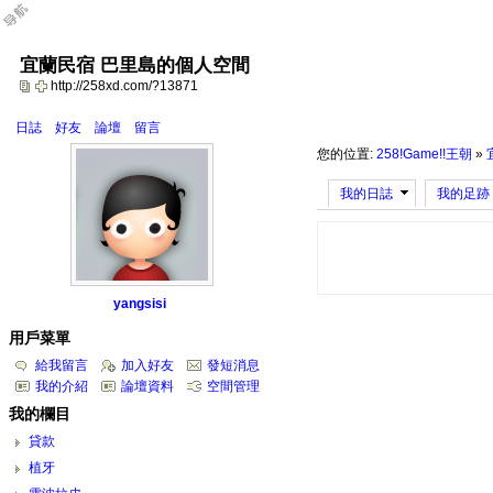
宜蘭民宿 巴里島的個人空間
http://258xd.com/?13871
日誌
好友
論壇
留言
您的位置:
258!Game!!王朝
»
我的日誌
我的足跡
yangsisi
用戶菜單
給我留言
加入好友
發短消息
我的介紹
論壇資料
空間管理
我的欄目
貸款
植牙