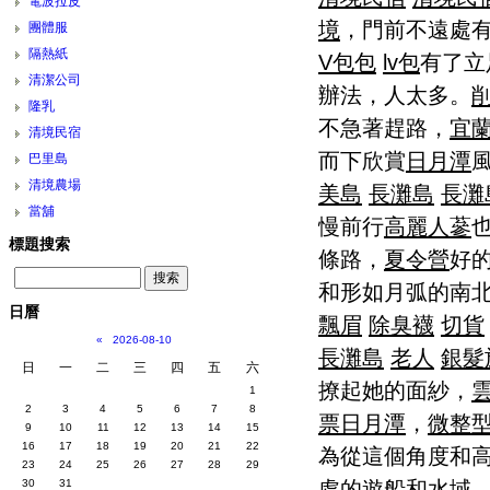
電波拉皮
境
，門前不遠處有
團體服
隔熱紙
V包包
lv包
有了立
清潔公司
辦法，人太多。
隆乳
不急著趕路，
宜
清境民宿
而下欣賞
日月潭
巴里島
清境農場
美島
長灘島
長灘
當舖
慢前行
高麗人蔘
標題搜索
條路，
夏令營
好
和形如月弧的南
日曆
飄眉
除臭襪
切貨
«
2026-08-10
長灘島
老人
銀髮
日
一
二
三
四
五
六
撩起她的面紗，
1
2
3
4
5
6
7
8
票
日月潭
，
微整
9
10
11
12
13
14
15
16
17
18
19
20
21
22
為從這個角度和
23
24
25
26
27
28
29
處的遊船和水域
30
31