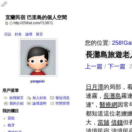
宜蘭民宿 巴里島的個人空間
http://258xd.com/?13871
日誌
好友
論壇
留言
您的位置:
258!G
長灘島旅遊老
上一篇
/
下一篇
2
yangsisi
日月潭
的局部，
用戶菜單
連霧，
長灘島
霧
給我留言
加入好友
發短消息
連”，
醫療網
因常
我的介紹
論壇資料
空間管理
我的欄目
都知道這位老嬤
貸款
大，
當舖
借錢
但
植牙
清境民宿
清境民