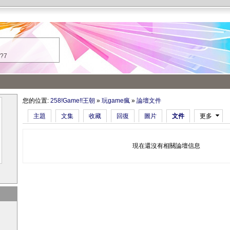
/?7
您的位置:
258!Game!!王朝
»
玩game瘋
»
論壇文件
主題
文集
收藏
回復
圖片
文件
更多
現在還沒有相關論壇信息