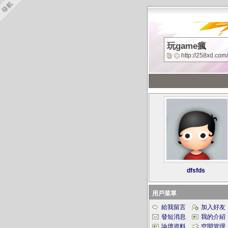
玩game瘋
http://258xd.com
dfsfds
用戶菜單
給我留言
加入好友
發短消息
我的介紹
論壇資料
空間管理