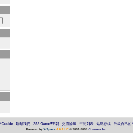
Cookie
-
聯繫我們
-
258!Game!!王朝
-
交流論壇
-
空間列表
-
站點存檔
-
升級自己的
Powered by
X-Space
4.0.1 UC
© 2001-2008
Comsenz Inc.