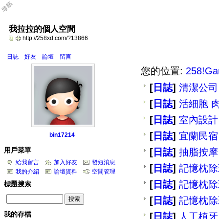
我拉拉的個人空間
http://258xd.com/?13866
日誌
好友
論壇
留言
您的位置:
258!G
[
日誌
]
清潔公司
[
日誌
]
活細胞 
[
日誌
]
室內設計
[
日誌
]
宜蘭民宿
bin17214
用戶菜單
[
日誌
]
抽脂按摩
給我留言
加入好友
發短消息
[
日誌
]
記憶枕除
我的介紹
論壇資料
空間管理
[
日誌
]
記憶枕除
標題搜索
[
日誌
]
記憶枕除
我的存檔
[
日誌
]
人工植牙