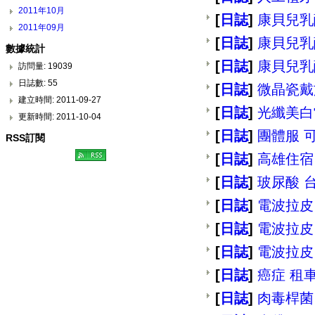
2011年10月
[
日誌
]
康貝兒乳
2011年09月
[
日誌
]
康貝兒乳
數據統計
[
日誌
]
康貝兒乳
訪問量: 19039
日誌數: 55
[
日誌
]
微晶瓷戴
建立時間: 2011-09-27
[
日誌
]
光纖美白
更新時間: 2011-10-04
[
日誌
]
團體服 可
RSS訂閱
[
日誌
]
高雄住宿
[
日誌
]
玻尿酸 
[
日誌
]
電波拉皮
[
日誌
]
電波拉皮
[
日誌
]
電波拉皮
[
日誌
]
癌症 租
[
日誌
]
肉毒桿菌