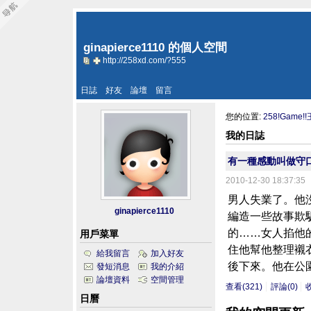
ginapierce1110 的個人空間
http://258xd.com/?555
日誌
好友
論壇
留言
您的位置:
258!Game!
我的日誌
有一種感動叫做守
2010-12-30 18:37:35
男人失業了。
ginapierce1110
編造一些故事欺
的……女人掐他
用戶菜單
住他幫他整理
給我留言
加入好友
後下來。他在公園
發短消息
我的介紹
論壇資料
空間管理
查看(321)
評論(0)
日曆