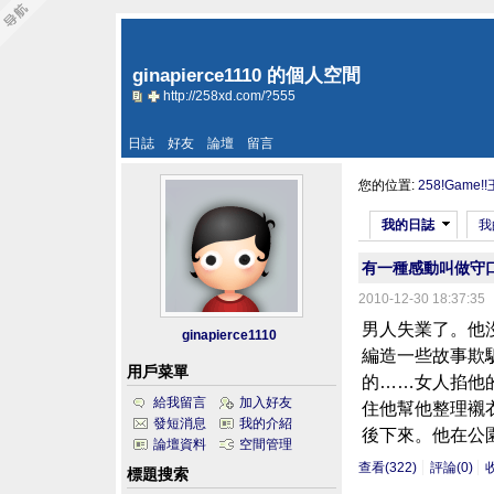
ginapierce1110 的個人空間
http://258xd.com/?555
日誌
好友
論壇
留言
您的位置:
258!Game!
我的日誌
我
有一種感動叫做守
2010-12-30 18:37:35
男人失業了。
ginapierce1110
編造一些故事欺
用戶菜單
的……女人掐他
給我留言
加入好友
住他幫他整理
發短消息
我的介紹
後下來。他在公園
論壇資料
空間管理
查看(322)
評論(0)
標題搜索